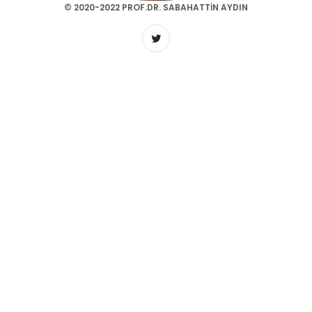
© 2020-2022 PROF.DR. SABAHATTIN AYDIN