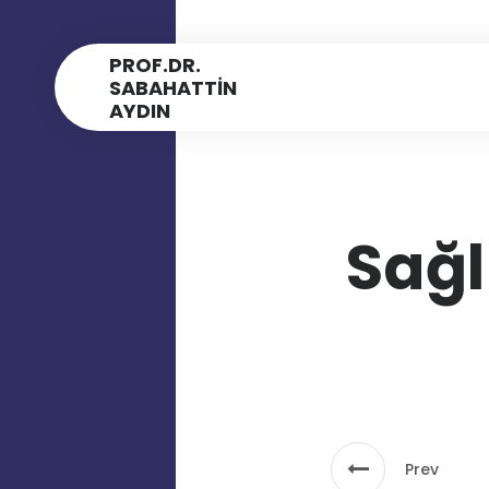
PROF.DR.
SABAHATTİN
AYDIN
Sağl
Prev